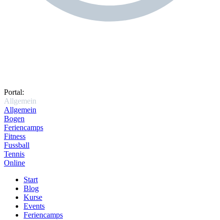
Portal:
Allgemein
Allgemein
Bogen
Feriencamps
Fitness
Fussball
Tennis
Online
Start
Blog
Kurse
Events
Feriencamps