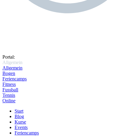
Portal:
Allgemein
Allgemein
Bogen
Feriencamps
Fitness
Fussball
Tennis
Online
Start
Blog
Kurse
Events
Feriencamps